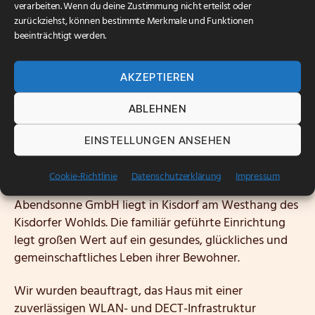
verarbeiten. Wenn du deine Zustimmung nicht erteilst oder
Digitales Upgrade für
zurückziehst, können bestimmte Merkmale und Funktionen
beeinträchtigt werden.
Seniorenheim „Haus
Abendsonne“
AKZEPTIEREN
ABLEHNEN
Veröffentlichungsdatum
20. Oktober 2025
Wie das Haus Abendsonne mit seiner bestehenden
EINSTELLUNGEN ANSEHEN
Verkabelung digital neu durchstartet
Cookie-Richtlinie
Datenschutzerklärung
Impressum
Die Senioren- und Pflegeeinrichtung Haus
Abendsonne GmbH liegt in Kisdorf am Westhang des
Kisdorfer Wohlds. Die familiär geführte Einrichtung
legt großen Wert auf ein gesundes, glückliches und
gemeinschaftliches Leben ihrer Bewohner.
Wir wurden beauftragt, das Haus mit einer
zuverlässigen WLAN- und DECT-Infrastruktur