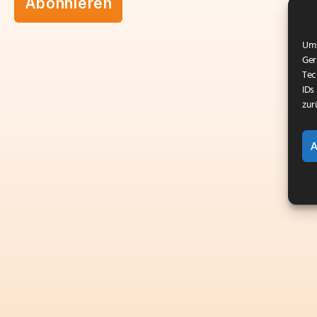
Um 
Ger
Tec
IDs
zur