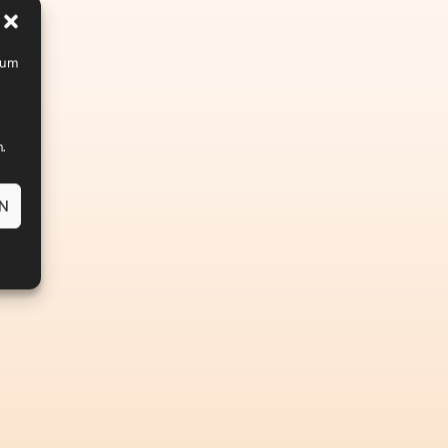
, um
.
EN