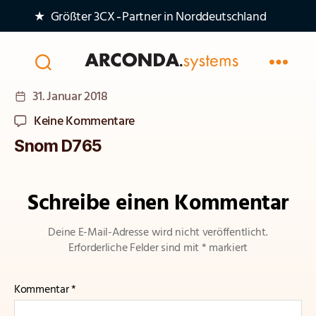
★ Größter 3CX‑Partner in Norddeutschland
Arconda
Veröffentlichungsdatum
31. Januar 2018
Systems
AG
zu
Keine Kommentare
Snom
Snom D765
D765
Schreibe einen Kommentar
Deine E-Mail-Adresse wird nicht veröffentlicht.
Erforderliche Felder sind mit
*
markiert
Kommentar
*