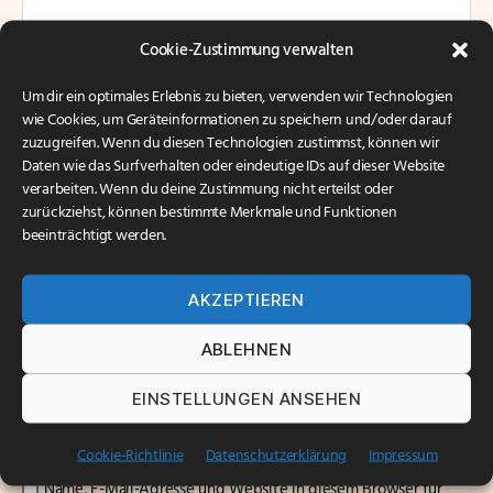
Cookie-Zustimmung verwalten
Um dir ein optimales Erlebnis zu bieten, verwenden wir Technologien
wie Cookies, um Geräteinformationen zu speichern und/oder darauf
zuzugreifen. Wenn du diesen Technologien zustimmst, können wir
Daten wie das Surfverhalten oder eindeutige IDs auf dieser Website
Name
*
verarbeiten. Wenn du deine Zustimmung nicht erteilst oder
zurückziehst, können bestimmte Merkmale und Funktionen
beeinträchtigt werden.
E-Mail-Adresse
*
AKZEPTIEREN
ABLEHNEN
Website
EINSTELLUNGEN ANSEHEN
Cookie-Richtlinie
Datenschutzerklärung
Impressum
Name, E-Mail-Adresse und Website in diesem Browser für