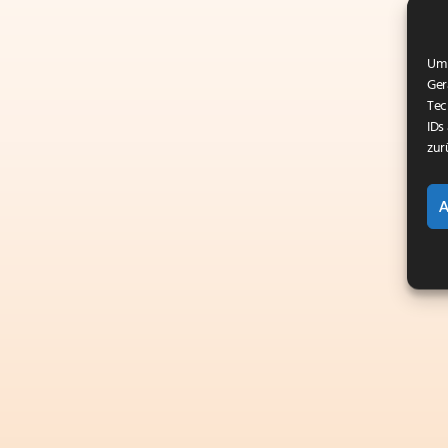
Um 
Ger
Tec
IDs
zur