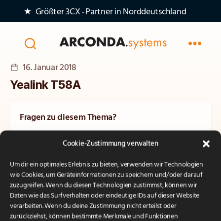
★ Größter 3CX‑Partner in Norddeutschland
Arconda
Veröffentlichungsdatum
16. Januar 2018
Systems
AG
Yealink T58A
Fragen zu diesem Thema?
Unsere Experten beraten Sie gerne persönlich und
Cookie-Zustimmung verwalten
unverbindlich.
Um dir ein optimales Erlebnis zu bieten, verwenden wir Technologien
Kontakt
wie Cookies, um Geräteinformationen zu speichern und/oder darauf
zuzugreifen. Wenn du diesen Technologien zustimmst, können wir
Daten wie das Surfverhalten oder eindeutige IDs auf dieser Website
verarbeiten. Wenn du deine Zustimmung nicht erteilst oder
zurückziehst, können bestimmte Merkmale und Funktionen