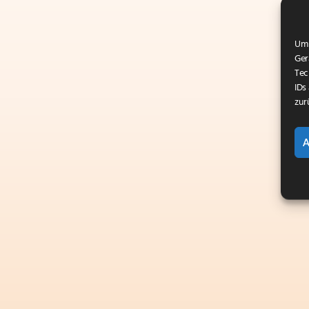
Um 
Ger
Tec
IDs
zur