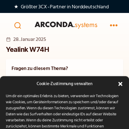
★ Größter 3CX‑Partner in Norddeutschland
Arconda
Veröffentlichungsdatum
28. Januar 2025
Systems
AG
Yealink W74H
Fragen zu diesem Thema?
Unsere Experten beraten Sie gerne persönlich und
Cookie-Zustimmung verwalten
unverbindlich.
Um dir ein optimales Erlebnis zu bieten, verwenden wir Technologien
Kontakt
wie Cookies, um Geräteinformationen zu speichern und/oder darauf
zuzugreifen. Wenn du diesen Technologien zustimmst, können wir
Daten wie das Surfverhalten oder eindeutige IDs auf dieser Website
verarbeiten. Wenn du deine Zustimmung nicht erteilst oder
zurückziehst, können bestimmte Merkmale und Funktionen