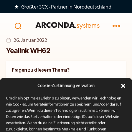
★ Größter 3CX‑Partner in Norddeutschland
Arconda
Veröffentlichungsdatum
26. Januar 2022
Systems
AG
Yealink WH62
Fragen zu diesem Thema?
Unsere Experten beraten Sie gerne persönlich und
Cookie-Zustimmung verwalten
unverbindlich.
Um dir ein optimales Erlebnis zu bieten, verwenden wir Technologien
Kontakt
wie Cookies, um Geräteinformationen zu speichern und/oder darauf
zuzugreifen. Wenn du diesen Technologien zustimmst, können wir
Daten wie das Surfverhalten oder eindeutige IDs auf dieser Website
verarbeiten. Wenn du deine Zustimmung nicht erteilst oder
zurückziehst, können bestimmte Merkmale und Funktionen