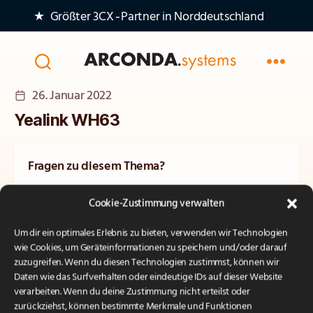
★ Größter 3CX‑Partner in Norddeutschland
Arconda
Veröffentlichungsdatum
26. Januar 2022
Systems
AG
Yealink WH63
Fragen zu diesem Thema?
Unsere Experten beraten Sie gerne persönlich und
Cookie-Zustimmung verwalten
unverbindlich.
Um dir ein optimales Erlebnis zu bieten, verwenden wir Technologien
Kontakt
wie Cookies, um Geräteinformationen zu speichern und/oder darauf
zuzugreifen. Wenn du diesen Technologien zustimmst, können wir
Daten wie das Surfverhalten oder eindeutige IDs auf dieser Website
verarbeiten. Wenn du deine Zustimmung nicht erteilst oder
zurückziehst, können bestimmte Merkmale und Funktionen