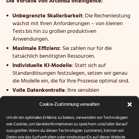
Die Vorteile von Arconda Intelligence:
Unbegrenzte Skalierbarkeit
: Die Rechenleistung
wächst mit Ihren Anforderungen – von kleinen
Tests bis hin zu großen produktiven
Anwendungen.
Maximale Effizienz
: Sie zahlen nur für die
tatsächlich benötigten Ressourcen.
Individuelle KI-Modelle
: Statt sich auf
Standardlösungen festzulegen, setzen wir genau
die Modelle ein, die für Ihre Prozesse optimal sind.
Volle Datenkontrolle
: Ihre sensiblen
Unternehmensdaten bleiben geschützt, ohne
Cookie-Zustimmung verwalten
Abhängigkeit von externen Cloud-Giganten.
Um dir ein optimales Erlebnis zu bieten, verwenden wir Technologien
Als Rechenzentrumsdienstleister für über 500
wie Cookies, um Geräteinformationen zu speichern und/oder darauf
mittelständische Unternehmen verfügen wir über die
zuzugreifen. Wenn du diesen Technologien zustimmst, können wir
Kompetenz, digitale Lösungen wie Arconda
Daten wie das Surfverhalten oder eindeutige IDs auf dieser Website