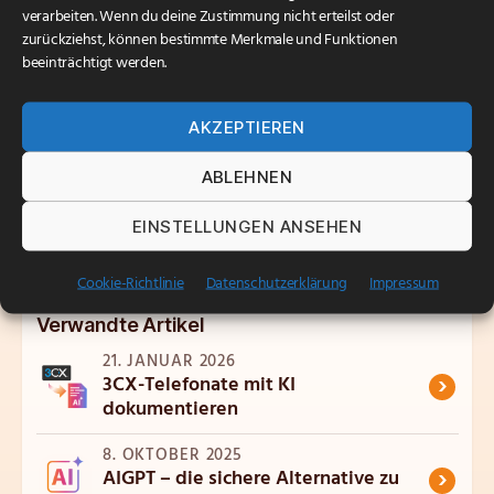
Intelligence sicher zu betreiben und zu skalieren.
verarbeiten. Wenn du deine Zustimmung nicht erteilst oder
zurückziehst, können bestimmte Merkmale und Funktionen
Kontaktieren Sie uns
, um zu erfahren, wie Arconda
beeinträchtigt werden.
Intelligence die Geschäftsprozesse Ihres
Unternehmens optimieren kann.
AKZEPTIEREN
Anfragen
ABLEHNEN
EINSTELLUNGEN ANSEHEN
Cookie-Richtlinie
Datenschutzerklärung
Impressum
Verwandte Artikel
21. JANUAR 2026
›
3CX-Telefonate mit KI
dokumentieren
8. OKTOBER 2025
›
AIGPT – die sichere Alternative zu