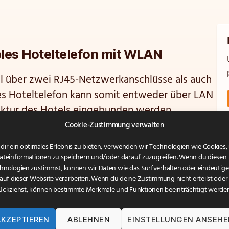
les Hoteltelefon mit WLAN
l über zwei RJ45-Netzwerkanschlüsse als auch
s Hoteltelefon kann somit entweder über LAN
uktur des Hotels eingebunden werden.
Cookie-Zustimmung verwalten
 Softkeys auf, um die zentralen Services des
dir ein optimales Erlebnis zu bieten, verwenden wir Technologien wie Cookies
omfortabel verfügbar zu machen.
äteinformationen zu speichern und/oder darauf zuzugreifen. Wenn du diesen
hnologien zustimmst, können wir Daten wie das Surfverhalten oder eindeutige
 auf dieser Website verarbeiten. Wenn du deine Zustimmung nicht erteilst oder
 die Konfiguration der Bildschirmanzeige
ückziehst, können bestimmte Merkmale und Funktionen beeinträchtigt werden
wodurch die Ersteinrichtung und der spätere
randing über Faceblades ist bei diesem Telefon
AKZEPTIEREN
ABLEHNEN
EINSTELLUNGEN ANSEH