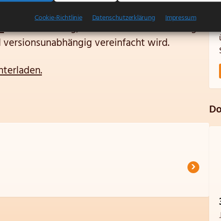
Cookie-Richtlinie
Datenschutzerklärung
Impressum
X
-Provisionierung, wodurch die Verwendung
 versionsunabhängig vereinfacht wird.
nterladen.
Do
›