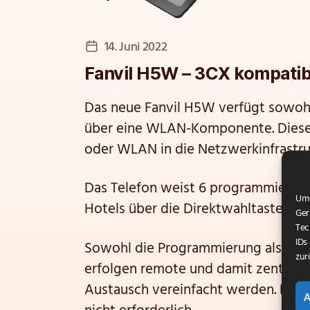
Veröffentlichungsdatum
14. Juni 2022
Fanvil H5W – 3CX kompatib
Das neue Fanvil H5W verfügt sowoh
über eine WLAN-Komponente. Diese
oder WLAN in die Netzwerkinfrastr
Das Telefon weist 6 programmierbare
Um 
Hotels über die Direktwahltasten k
Ger
Tec
IDs
Sowohl die Programmierung als auch
zur
erfolgen remote und damit zentral, 
Austausch vereinfacht werden. Ein B