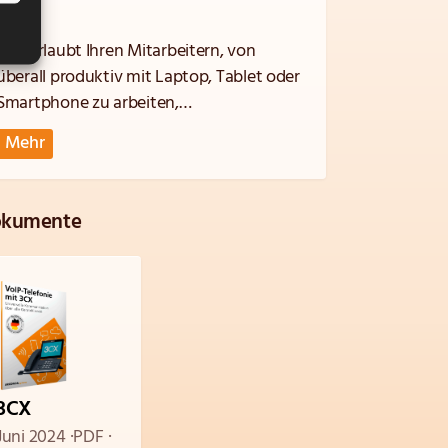
3CX
3CX erlaubt Ihren Mitarbeitern, von
überall produktiv mit Laptop, Tablet oder
Smartphone zu arbeiten,
Videokonferenzen durchzuführen,
Mehr
Kundenanfragen per Website-Livechat zu
bearbeiten und vieles mehr, was Sie von
einer marktführenden virtuellen
kumente
Telefonanlage erwarten dürfen.
3CX
Juni 2024
PDF