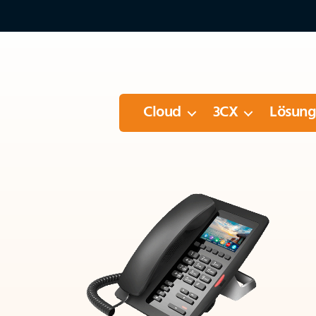
Cloud
3CX
Lösun