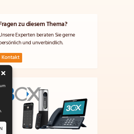
Fragen zu diesem Thema?
Unsere Experten beraten Sie gerne
persönlich und unverbindlich.
Kontakt
, um
.
EN