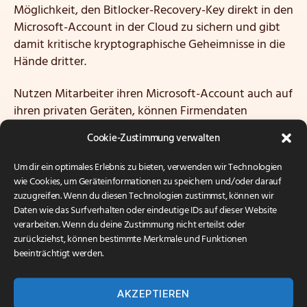
Möglichkeit, den Bitlocker-Recovery-Key direkt in den
Microsoft-Account in der Cloud zu sichern und gibt
damit kritische kryptographische Geheimnisse in die
Hände dritter.
Nutzen Mitarbeiter ihren Microsoft-Account auch auf
ihren privaten Geräten, können Firmendaten
ungewollt auf diese übertragen werden.
Cookie-Zustimmung verwalten
Bedienung:
Um dir ein optimales Erlebnis zu bieten, verwenden wir Technologien
wie Cookies, um Geräteinformationen zu speichern und/oder darauf
OneDrive ist seit Windows 8.1 fester Bestandteil des
zuzugreifen. Wenn du diesen Technologien zustimmst, können wir
Betriebssystems. Es ist nicht möglich, Onedrive über
Daten wie das Surfverhalten oder eindeutige IDs auf dieser Website
verarbeiten. Wenn du deine Zustimmung nicht erteilst oder
die grafische Bedienoberfläche zu deaktivieren.
zurückziehst, können bestimmte Merkmale und Funktionen
Meldet man sich mit bereits aktiviertem Microsoft-
beeinträchtigt werden.
Account auf einem , werden dort automatisch die
von ihm genutzten Microsoft-Cloud-Dienste
eingerichtet.
AKZEPTIEREN