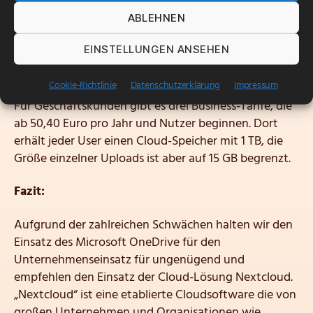
ABLEHNEN
Ist der Cloud-Speicherplatz fast vollständig
ausgenutzt, „klemmt“ die Synchronisierung.
EINSTELLUNGEN ANSEHEN
Preise:
Cookie-Richtlinie
Datenschutzerklärung
Impressum
Für Geschäftskunden gibt es drei Business-Tarife, die
ab 50,40 Euro pro Jahr und Nutzer beginnen. Dort
erhält jeder User einen Cloud-Speicher mit 1 TB, die
Größe einzelner Uploads ist aber auf 15 GB begrenzt.
Fazit:
Aufgrund der zahlreichen Schwächen halten wir den
Einsatz des Microsoft OneDrive für den
Unternehmenseinsatz für ungenügend und
empfehlen den Einsatz der Cloud-Lösung Nextcloud.
„Nextcloud“ ist eine etablierte Cloudsoftware die von
großen Unternehmen und Organisationen wie