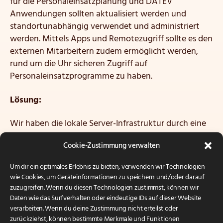
für die Personaleinsatzplanung und DATEV
Anwendungen sollten aktualisiert werden und
standortunabhängig verwendet und administriert
werden. Mittels Apps und Remotezugriff sollte es den
externen Mitarbeitern zudem ermöglicht werden,
rund um die Uhr sicheren Zugriff auf
Personaleinsatzprogramme zu haben.
Lösung:
Wir haben die lokale Server-Infrastruktur durch eine
Cloud-basierte Lösung ersetzt. Hierfür führten wir
Cookie-Zustimmung verwalten
eine Server-Virtualisierung und einen Umzug in unser
Rechenzentrum (Arconda Cloud) durch. Durch den
Um dir ein optimales Erlebnis zu bieten, verwenden wir Technologien
Betrieb im Rechenzentrum konnte die Verfügbarkeit
wie Cookies, um Geräteinformationen zu speichern und/oder darauf
und Response-Zeit erheblich gesteigert werden.
zuzugreifen. Wenn du diesen Technologien zustimmst, können wir
Daten wie das Surfverhalten oder eindeutige IDs auf dieser Website
Über die Einrichtung einer VPN-Verbindung haben
verarbeiten. Wenn du deine Zustimmung nicht erteilst oder
zurückziehst, können bestimmte Merkmale und Funktionen
wir sowohl eine sichere Verbindung der Filialen und