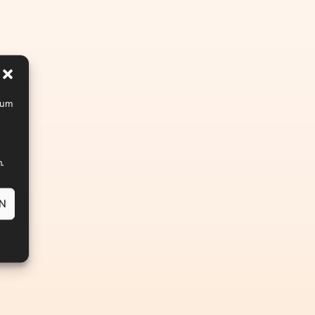
, um
.
EN