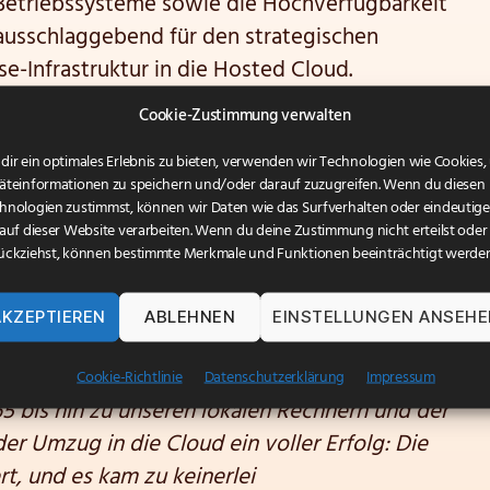
e Betriebssysteme sowie die Hochverfügbarkeit
ausschlaggebend für den strategischen
e-Infrastruktur in die Hosted Cloud.
Cookie-Zustimmung verwalten
da Systems AG
professionell geplant und
nde lokale Infrastruktur wird weiterhin
dir ein optimales Erlebnis zu bieten, verwenden wir Technologien wie Cookies
äteinformationen zu speichern und/oder darauf zuzugreifen. Wenn du diesen
bteilung der Arconda Systems AG betreut.
hnologien zustimmst, können wir Daten wie das Surfverhalten oder eindeutige
 auf dieser Website verarbeiten. Wenn du deine Zustimmung nicht erteilst oder
ückziehst, können bestimmte Merkmale und Funktionen beeinträchtigt werden
hnungsunternehmen ist es essenziell, dass
 Kernkompetenzen in der Immobilienwirtschaft
AKZEPTIEREN
ABLEHNEN
EINSTELLUNGEN ANSEH
rconda Systems AG haben wir einen
 sich um unsere gesamte IT-Landschaft kümmert
Cookie-Richtlinie
Datenschutzerklärung
Impressum
 bis hin zu unseren lokalen Rechnern und der
er Umzug in die Cloud ein voller Erfolg: Die
t, und es kam zu keinerlei