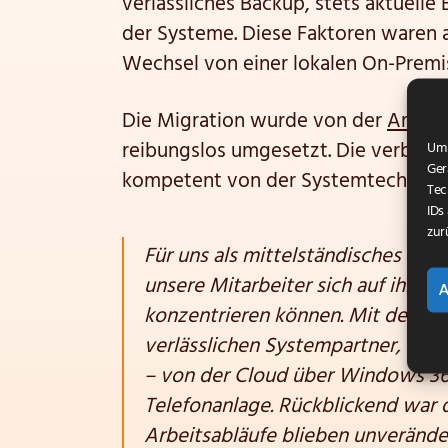
verlässliches Backup, stets aktuell
der Systeme. Diese Faktoren waren 
Wechsel von einer lokalen On-Premis
Die Migration wurde von der
Arcon
reibungslos umgesetzt. Die verbleibe
Um 
Ger
kompetent von der Systemtechnik-A
Tec
IDs
zur
Für uns als mittelständisches Wo
unsere Mitarbeiter sich auf ihre
konzentrieren können. Mit der A
verlässlichen Systempartner, der
– von der Cloud über Windows 365
Telefonanlage. Rückblickend war d
Arbeitsabläufe blieben unveränder