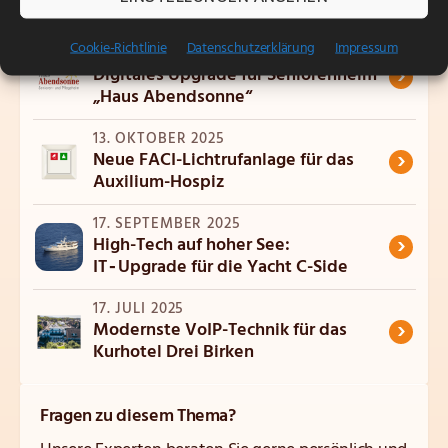
Seniorenzentrum Gute Hoffnung
Cookie-Richtlinie
Datenschutzerklärung
Impressum
20. OKTOBER 2025
›
Digitales Upgrade für Seniorenheim
„Haus Abendsonne“
13. OKTOBER 2025
›
Neue FACI-Lichtrufanlage für das
Auxilium-Hospiz
17. SEPTEMBER 2025
›
High-Tech auf hoher See:
IT‑Upgrade für die Yacht C-Side
17. JULI 2025
›
Modernste VoIP-Technik für das
Kurhotel Drei Birken
Fragen zu diesem Thema?