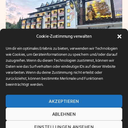
Cookie-Zustimmung verwalten
Um dir ein optimales Erlebnis zu bieten, verwenden wir Technologien
wie Cookies, um Geräteinformationen zu speichern und/oder darauf
zuzugreifen. Wenn du diesen Technologien zustimmst, können wir
Daten wie das Surfverhalten oder eindeutige IDs auf dieser Website
verarbeiten. Wenn du deine Zustimmung nicht erteilst oder
Hotel Siegfriedbrunnen – Eingangsbereich
zurückziehst, können bestimmte Merkmale und Funktionen
beeinträchtigt werden.
AKZEPTIEREN
Verwandte Artikel
ABLEHNEN
21. OKTOBER 2025
›
Von der Hütte zum Zuhause: Das
EINSTELLUNGEN ANSEHEN