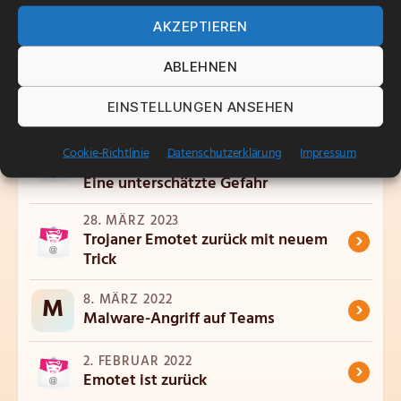
AKZEPTIEREN
ABLEHNEN
EINSTELLUNGEN ANSEHEN
Verwandte Artikel
22. JUNI 2023
Cookie-Richtlinie
Datenschutzerklärung
Impressum
›
Schadcode in HTML-Anhängen –
Eine unterschätzte Gefahr
28. MÄRZ 2023
›
Trojaner Emotet zurück mit neuem
Trick
8. MÄRZ 2022
M
›
Malware-Angriff auf Teams
2. FEBRUAR 2022
›
Emotet ist zurück