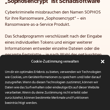
„Sophosencrypt“ ist Schadsoftware
Cyberkriminelle missbrauchen den Namen SOPHOS
für ihre Ransomware „Sophosencrypt“ – ein
Ransomware-as-a-Service Produkt.
Das Schadprogramm verschlüsselt nach der Eingabe
eines individuellen Tokens und einiger weiterer
Informationen entweder einzelne Dateien oder die
gesamte Festplatte – je nach Wahl des getäuschten
Anwenders. Sollte die Verschlüsselung durch den
Cookie-Zustimmung verwalten
Schadcode erfolgreich sein, wird in jedem
Um dir ein optimales Erlebnis zu bieten, verwenden wir Technologien
verschlüsselten Verzeichnis eine Datei namens
wie Cookies, um Geräteinformationen zu speichern und/oder darauf
„information.hta“ hinterlassen, die zur Zahlung in
zuzugreifen. Wenn du diesen Technologien zustimmst, können wir
Bitcoin auffordert.
Daten wie das Surfverhalten oder eindeutige IDs auf dieser Website
verarbeiten. Wenn du deine Zustimmung nicht erteilst oder
Erfreulicherweise identifiziert und blockiert das in die
zurückziehst, können bestimmte Merkmale und Funktionen
Sophos Endpoint Protection integrierte Produkt
beeinträchtigt werden.
CryptoGuard die Ausführung von Sophosencrypt.