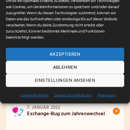
Um dir ein optimales Erlebnis zu bieten, verwenden wir Technologien
gestört ist. Leider liegt auch der SIP-Provider
wie Cookies, um Geräteinformationen zu speichern und/oder darauf
Peoplefone in einem Segment, dessen
zuzugreifen. Wenn du diesen Technologien zustimmst, können wir
Kommunikation gestört ist.
Daten wie das Surfverhalten oder eindeutige IDs auf dieser Website
verarbeiten. Wenn du deine Zustimmung nicht erteilst oder
Die Störung konnte inzwischen behoben werden. Wir
zurückziehst, können bestimmte Merkmale und Funktionen
entschuldigen uns auch im Namen unserer Partner
beeinträchtigt werden.
und Vorlieferanten, die mit Hochdruck an der
Behebung des Problems gearbeitet haben, für die
AKZEPTIEREN
Beeinträchtigungen.
ABLEHNEN
EINSTELLUNGEN ANSEHEN
Cookie-Richtlinie
Datenschutzerklärung
Impressum
Verwandte Artikel
7. JANUAR 2022
›
Exchange-Bug zum Jahreswechsel