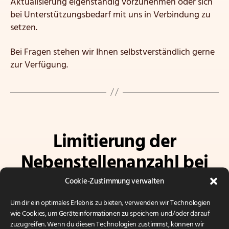
Aktualisierung eigenständig vorzunehmen oder sich
bei Unterstützungsbedarf mit uns in Verbindung zu
setzen.
Bei Fragen stehen wir Ihnen selbstverständlich gerne
zur Verfügung.
Kategorien
Limitierung der
Nebenstellenanzahl bei
3CX-
Cookie-Zustimmung verwalten
Nutzungsvereinbarungen
Um dir ein optimales Erlebnis zu bieten, verwenden wir Technologien
wie Cookies, um Geräteinformationen zu speichern und/oder darauf
zuzugreifen. Wenn du diesen Technologien zustimmst, können wir