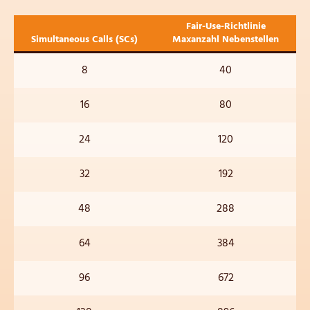
Fair-Use-Richtlinie
Simultaneous Calls (
SCs)
Maxanzahl Nebenstellen
8
40
16
80
24
120
32
192
48
288
64
384
96
672