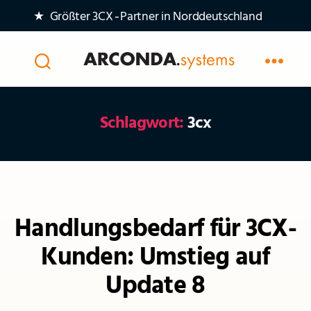
★ Größter 3CX‑Partner in Norddeutschland
Arconda
Systems
AG
Schlagwort:
3cx
Kategorien
Handlungsbedarf für 3CX-
Kunden: Umstieg auf
Update 8