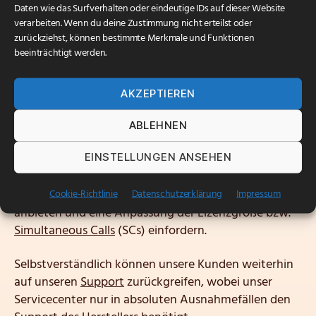
Veröffentlichungsdatum
26. Mai 2026
Daten wie das Surfverhalten oder eindeutige IDs auf dieser Website
Der Softwarehersteller
3CX
hat 2025 angekündigt,
verarbeiten. Wenn du deine Zustimmung nicht erteilst oder
zurückziehst, können bestimmte Merkmale und Funktionen
dass die Limitierung der Nebenstellenanzahl im Sinne
beeinträchtigt werden.
einer Fair-Use-Richtlinie geplant sei.
Ab dem 30.06.2026 wird 3CX die neue
AKZEPTIEREN
Nutzungsrichtlinie durchsetzen.
ABLEHNEN
Für bestehende Telefonanlagen, die gemäß der
EINSTELLUNGEN ANSEHEN
neuen Nutzungsrichtlinie die Maximalanzahl an
Nebenstellen überschreiten, wird 3CX
ab dem
30.06.2026 keinen Herstellersupport mehr
Cookie-Richtlinie
Datenschutzerklärung
Impressum
anbieten und eine Anpassung der Lizenzgröße bzw.
Simultaneous Calls
(SCs) einfordern.
Selbstverständlich können unsere Kunden weiterhin
auf unseren
Support
zurückgreifen, wobei unser
Servicecenter nur in absoluten Ausnahmefällen den