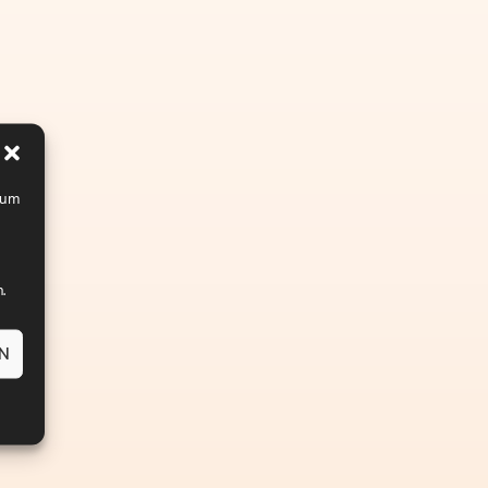
, um
.
EN