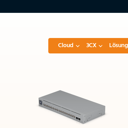
Cloud
3CX
Lösun