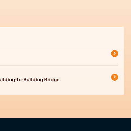
›
›
uilding-to-Building Bridge