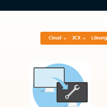
Cloud
3CX
Lösun