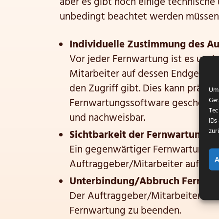
aber es gibt noch einige technische
unbedingt beachtet werden müssen
Individuelle Zustimmung des Au
Vor jeder Fernwartung ist es unab
Mitarbeiter auf dessen Endgerät 
den Zugriff gibt. Dies kann präfer
Um 
Ger
Fernwartungssoftware geschehen,
Tec
und nachweisbar.
IDs
zur
Sichtbarkeit der Fernwartung
Ein gegenwärtiger Fernwartungszu
Auftraggeber/Mitarbeiter auf dem
Unterbindung/Abbruch Fernwa
Der Auftraggeber/Mitarbeiter muss
Fernwartung zu beenden.