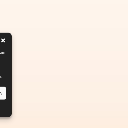
, um
.
EN