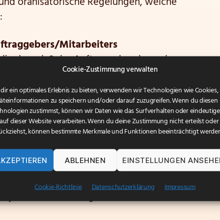
 und oranisatorische Regelungen, welche
:
ftraggebers/Mitarbeiters
dingbar, daß der Auftraggeber, bzw. der
Cookie-Zustimmung verwalten
zugegriffen werden soll seine Zustimmung für
iert über ein Hinweisfenster der
dir ein optimales Erlebnis zu bieten, verwenden wir Technologien wie Cookies
äteinformationen zu speichern und/oder darauf zuzugreifen. Wenn du diesen
 oder anderweitig, dann aber dokumentiert
hnologien zustimmst, können wir Daten wie das Surfverhalten oder eindeutige
 auf dieser Website verarbeiten. Wenn du deine Zustimmung nicht erteilst oder
ückziehst, können bestimmte Merkmale und Funktionen beeinträchtigt werden
griff muss jederzeit für den
AKZEPTIEREN
ABLEHNEN
EINSTELLUNGEN ANSEH
 Endgerät erkennbar sein.
rtung
Cookie-Richtlinie
Datenschutzerklärung
Impressum
 jederzeit in der Lage sein eine laufende