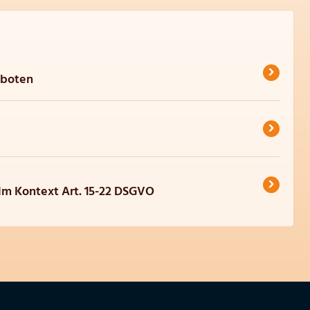
›
eboten
›
›
 im Kontext Art. 15-22 DSGVO