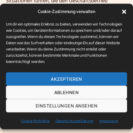
Situationen führen, die den Geschäftsbetrieb
empfindlich stören.
Cookie-Zustimmung verwalten
Mit regelmäßigen und strukturierten Checks lassen
Um dir ein optimales Erlebnis zu bieten, verwenden wir Technologien
sich diese Fehler im Voraus aufdecken und
wie Cookies, um Geräteinformationen zu speichern und/oder darauf
entsprechend korrigieren. Aufgrund der positiven
zuzugreifen. Wenn du diesen Technologien zustimmst, können wir
Daten wie das Surfverhalten oder eindeutige IDs auf dieser Website
Erfahrung mit dieser Vorgehensweise, die nicht nur
verarbeiten. Wenn du deine Zustimmung nicht erteilst oder
die Betriebsbereitschaft signifikant erhöht, sondern
zurückziehst, können bestimmte Merkmale und Funktionen
anhand der anfallenden Kontrollberichte auch die
beeinträchtigt werden.
Planung für Hardware-Investitionen erleichtert,
nehmen immer mehr Kunden unsere
AKZEPTIEREN
Routinekontrollen
in Anspruch.
ABLEHNEN
In unserem aktuellen Whitepaper, das Sie
hier
und in
unserem
Dokumentebereich
als PDF herunterladen
EINSTELLUNGEN ANSEHEN
können, geben wir Ihnen einen umfassenden
Überblick über die Vorteile und die praktische
Cookie-Richtlinie
Datenschutzerklärung
Impressum
Umsetzung von IT-Routinekontrollen.