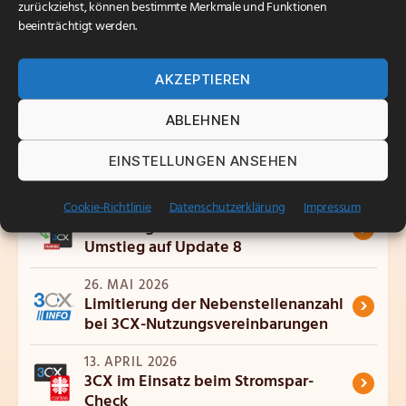
zurückziehst, können bestimmte Merkmale und Funktionen
beeinträchtigt werden.
Bitte
sprechen Sie uns an
, um unnötige Störungen
Ihrer telefonischen Erreichbarkeit zu vermeiden.
AKZEPTIEREN
ABLEHNEN
EINSTELLUNGEN ANSEHEN
Verwandte Artikel
Cookie-Richtlinie
Datenschutzerklärung
Impressum
15. JUNI 2026
›
Handlungsbedarf für 3CX-Kunden:
Umstieg auf Update 8
26. MAI 2026
›
Limitierung der Nebenstellenanzahl
bei 3CX-Nutzungsvereinbarungen
13. APRIL 2026
›
3CX im Einsatz beim Stromspar-
Check