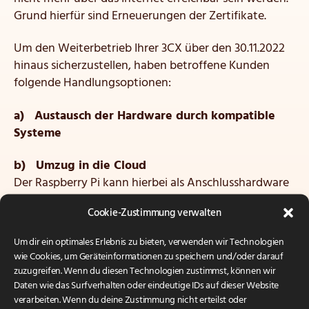
Grund hierfür sind Erneuerungen der Zertifikate.
Um den Weiterbetrieb Ihrer 3CX über den 30.11.2022
hinaus sicherzustellen, haben betroffene Kunden
folgende Handlungsoptionen:
a) Austausch der Hardware durch kompatible
Systeme
b) Umzug in die Cloud
Der Raspberry Pi kann hierbei als Anschlusshardware
bzw. SBC eingesetzt werden und es ist eine
Cookie-Zustimmung verwalten
unproblematische Migration in eine Cloud
erforderlich, sofern Sie Ihren Telefontrunks
Um dir ein optimales Erlebnis zu bieten, verwenden wir Technologien
standortunabhängig einsetzen können, was
wie Cookies, um Geräteinformationen zu speichern und/oder darauf
insbesondere mit den Produkten der deutschen
zuzugreifen. Wenn du diesen Technologien zustimmst, können wir
Telekom nicht ohne technische Zusatzkomponenten
Daten wie das Surfverhalten oder eindeutige IDs auf dieser Website
verarbeiten. Wenn du deine Zustimmung nicht erteilst oder
möglich ist.