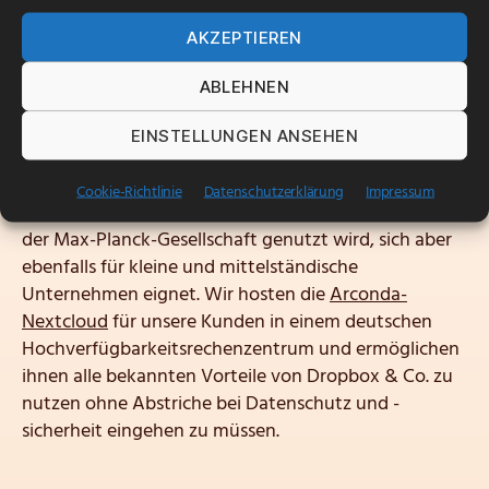
Speicherplatz wird mit Gmail geteilt und lokal
AKZEPTIEREN
gelöschte Dateien landen nicht im Papierkorb.
ABLEHNEN
Insbesondere aufgrund des mangelhaften
Datenschutzes von Google Drive empfehlen den
EINSTELLUNGEN ANSEHEN
Einsatz der Cloud-Lösung Nextcloud. „Nextcloud“ ist
eine etablierte Cloudsoftware die von großen
Cookie-Richtlinie
Datenschutzerklärung
Impressum
Unternehmen und Organisationen wie Siemens oder
der Max-Planck-Gesellschaft genutzt wird, sich aber
ebenfalls für kleine und mittelständische
Unternehmen eignet. Wir hosten die
Arconda-
Nextcloud
für unsere Kunden in einem deutschen
Hochverfügbarkeitsrechenzentrum und ermöglichen
ihnen alle bekannten Vorteile von Dropbox & Co. zu
nutzen ohne Abstriche bei Datenschutz und -
sicherheit eingehen zu müssen.