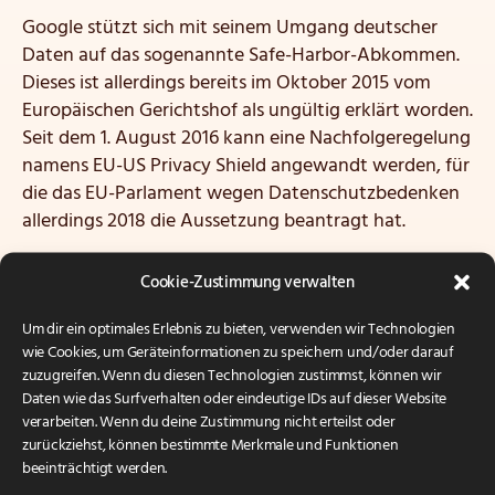
Google stützt sich mit seinem Umgang deutscher
Daten auf das sogenannte Safe-Harbor-Abkommen.
Dieses ist allerdings bereits im Oktober 2015 vom
Europäischen Gerichtshof als ungültig erklärt worden.
Seit dem 1. August 2016 kann eine Nachfolgeregelung
namens EU-US Privacy Shield angewandt werden, für
die das EU-Parlament wegen Datenschutzbedenken
allerdings 2018 die Aussetzung beantragt hat.
Google ist dazu imstande, die hochgeladenen Daten
Cookie-Zustimmung verwalten
innerhalb des gesetzlichen Rahmens nach gutdünken
zu verwenden. Zudem ist nicht bekannt, ob die Daten
Um dir ein optimales Erlebnis zu bieten, verwenden wir Technologien
wie Cookies, um Geräteinformationen zu speichern und/oder darauf
Serverseitig verschlüsselt sind.
zuzugreifen. Wenn du diesen Technologien zustimmst, können wir
Daten wie das Surfverhalten oder eindeutige IDs auf dieser Website
Neben der Datenschutzproblematik gibt es weitere
verarbeiten. Wenn du deine Zustimmung nicht erteilst oder
Einschränkungen die Google Drive mit sich bringt. So
zurückziehst, können bestimmte Merkmale und Funktionen
ist bspw. der Kundensupport ausschließlich
beeinträchtigt werden.
englischsprachig, Linux wird nicht unterstützt, der