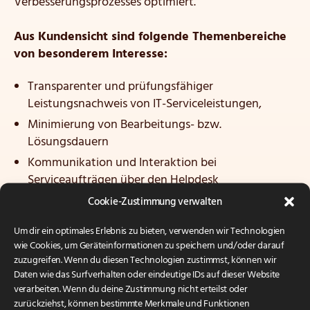
Verbesserungsprozesses optimiert.
Aus Kundensicht sind folgende Themenbereiche
von besonderem Interesse:
Transparenter und prüfungsfähiger
Leistungsnachweis von IT-Serviceleistungen,
Minimierung von Bearbeitungs- bzw.
Lösungsdauern
Kommunikation und Interaktion bei
Serviceaufträgen über den
Helpdesk
Cookie-Zustimmung verwalten
Weitere Herausforderungen ergeben sich aus der
zuverlässigen Erfüllung von SLAs (Service Level
Um dir ein optimales Erlebnis zu bieten, verwenden wir Technologien
wie Cookies, um Geräteinformationen zu speichern und/oder darauf
Agreements) für unsere Cloud-Dienstleistungen und
zuzugreifen. Wenn du diesen Technologien zustimmst, können wir
Managed Services.
Daten wie das Surfverhalten oder eindeutige IDs auf dieser Website
verarbeiten. Wenn du deine Zustimmung nicht erteilst oder
Zusätzlich haben die Kollegen auf dem
zurückziehst, können bestimmte Merkmale und Funktionen