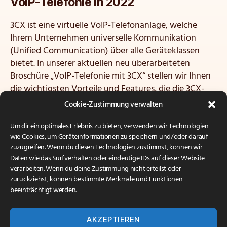
VoIP-Telefonie in 2022
3CX ist eine virtuelle VoIP-Telefonanlage, welche
Ihrem Unternehmen universelle Kommunikation
(Unified Communication) über alle Geräteklassen
bietet. In unserer aktuellen neu überarbeiteten
Broschüre „VoIP-Telefonie mit 3CX“ stellen wir Ihnen
die wichtigsten Vorteile und Features, die die
3CX-
Telefonanlage
ihrem Unternehmen bietet, vor. Wir
Cookie-Zustimmung verwalten
geben Einblick in die Funktionsweise und
Umsetzungsvarianten und stellen Ihnen aktuelle
Um dir ein optimales Erlebnis zu bieten, verwenden wir Technologien
wie Cookies, um Geräteinformationen zu speichern und/oder darauf
Hardwareoptionen verschiedener Hersteller vor. Sie
zuzugreifen. Wenn du diesen Technologien zustimmst, können wir
können die Broschüre in unserem
Downloadbereich
Daten wie das Surfverhalten oder eindeutige IDs auf dieser Website
bzw. unter
diesem Link
herunterladen.
verarbeiten. Wenn du deine Zustimmung nicht erteilst oder
zurückziehst, können bestimmte Merkmale und Funktionen
beeinträchtigt werden.
AKZEPTIEREN