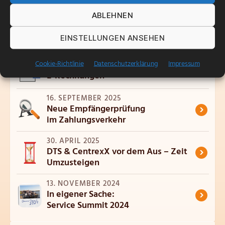
Verwandte Artikel
ABLEHNEN
19. JANUAR 2026
›
Arconda im Ländle: Neuer Standort
EINSTELLUNGEN ANSEHEN
in Baden-Württemberg
Cookie-Richtlinie
Datenschutzerklärung
Impressum
8. DEZEMBER 2025
›
E-Rechnungen
16. SEPTEMBER 2025
›
Neue Empfängerprüfung
im Zahlungsverkehr
30. APRIL 2025
›
DTS & CentrexX vor dem Aus – Zeit
Umzusteigen
13. NOVEMBER 2024
›
In eigener Sache:
Service Summit 2024