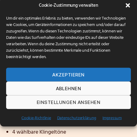
Konnektivität
Cookie-Zustimmung verwalten
Um dir ein optimales Erlebnis zu bieten, verwenden wir Technologien
180 cm Kabellänge
wie Cookies, um Geräteinformationen zu speichern und/oder darauf
USB-Anschluss
zuzugreifen. Wenn du diesen Technologien zustimmst, können wir
Daten wie das Surfverhalten oder eindeutige IDs auf dieser Website
Automatische Synchronisierung mit
Microsoft
verarbeiten. Wenn du deine Zustimmung nicht erteilst oder
Teams
zurückziehst, können bestimmte Merkmale und Funktionen
3CX kompatibel (nur Basic Features verfügbar)
beeinträchtigt werden.
2 Jahre Garantie vom Hersteller
AKZEPTIEREN
Farbeinstellung
ABLEHNEN
5 benutzerdefinierbare Farbeinstellungen
Änderung über EPOS Connect Software
EINSTELLUNGEN ANSEHEN
Klingelton
Cookie-Richtlinie
Datenschutzerklärung
Impressum
4 wählbare Klingeltöne