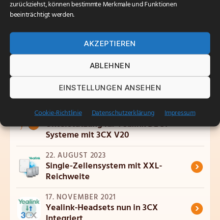
zurückziehst, können bestimmte Merkmale und Funktionen
Eine Auswahl an aktuellen Yealink-Modellen finden
beeinträchtigt werden.
Sie auf unserer
Hardware-Seite.
AKZEPTIEREN
ABLEHNEN
Verwandte Artikel
EINSTELLUNGEN ANSEHEN
19. NOVEMBER 2024
AAKS Alarmserver 4.08:
Cookie-Richtlinie
Datenschutzerklärung
Impressum
›
Unterstützung für Yealink DECT-
Systeme mit 3CX V20
22. AUGUST 2023
›
Single-Zellensystem mit XXL-
Reichweite
17. NOVEMBER 2021
›
Yealink-Headsets nun in 3CX
Integriert