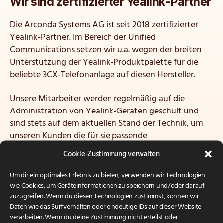
Wir sind zertifizierter Yealink-Partner
Die
Arconda Systems AG
ist seit 2018 zertifizierter
Yealink-Partner. Im Bereich der Unified
Communications setzen wir u.a. wegen der breiten
Unterstützung der Yealink-Produktpalette für die
beliebte
3CX-Telefonanlage
auf diesen Hersteller.
Unsere Mitarbeiter werden regelmäßig auf die
Administration von Yealink-Geräten geschult und
sind stets auf dem aktuellen Stand der Technik, um
unseren Kunden die für sie passende
Kommunikationslösung zu ermöglichen.
Cookie-Zustimmung verwalten
Nicht zuletzt wegen der hohen Qualität und
Um dir ein optimales Erlebnis zu bieten, verwenden wir Technologien
intuitiven Bedienbarkeit der Geräte ist Yealink auch
wie Cookies, um Geräteinformationen zu speichern und/oder darauf
bei uns in der internen
zuzugreifen. Wenn du diesen Technologien zustimmst, können wir
Daten wie das Surfverhalten oder eindeutige IDs auf dieser Website
Unternehmenskommunikation das Mittel der Wahl.
verarbeiten. Wenn du deine Zustimmung nicht erteilst oder