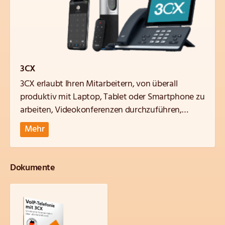
3CX
3CX erlaubt Ihren Mitarbeitern, von überall
produktiv mit Laptop, Tablet oder Smartphone zu
arbeiten, Videokonferenzen durchzuführen,
Kundenanfragen per Website-Livechat zu
Mehr
bearbeiten und vieles mehr, was Sie von einer
marktführenden virtuellen Telefonanlage
erwarten dürfen.
Dokumente