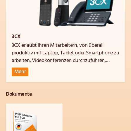
3CX
3CX erlaubt Ihren Mitarbeitern, von überall
produktiv mit Laptop, Tablet oder Smartphone zu
arbeiten, Videokonferenzen durchzuführen,
Kundenanfragen per Website-Livechat zu
Mehr
bearbeiten und vieles mehr, was Sie von einer
marktführenden virtuellen Telefonanlage
erwarten dürfen.
Dokumente