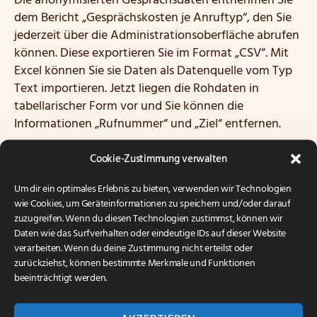
Die anonymisierten Gesprächsdaten entnehmen Sie
dem Bericht „Gesprächskosten je Anruftyp“, den Sie
jederzeit über die Administrationsoberfläche abrufen
können. Diese exportieren Sie im Format „CSV“. Mit
Excel können Sie sie Daten als Datenquelle vom Typ
Text importieren. Jetzt liegen die Rohdaten in
tabellarischer Form vor und Sie können die
Informationen „Rufnummer“ und „Ziel“ entfernen.
Alternativ können Sie mit uns eine formalen
Cookie-Zustimmung verwalten
Vereinbarung zur Auftragsverarbeitung gem. den
Um dir ein optimales Erlebnis zu bieten, verwenden wir Technologien
Anforderungen zur EU-
wie Cookies, um Geräteinformationen zu speichern und/oder darauf
Datenschutzgrundverordnung
(EU-DSGVO)
zuzugreifen. Wenn du diesen Technologien zustimmst, können wir
abschließen – als externe Datenschützer sind wir mit
Daten wie das Surfverhalten oder eindeutige IDs auf dieser Website
der Materie bestens vertraut.
verarbeiten. Wenn du deine Zustimmung nicht erteilst oder
zurückziehst, können bestimmte Merkmale und Funktionen
Dieser Service wird von uns kostenlos und
beeinträchtigt werden.
unverbindlich auch für nicht-Bestandkunden
angeboten.