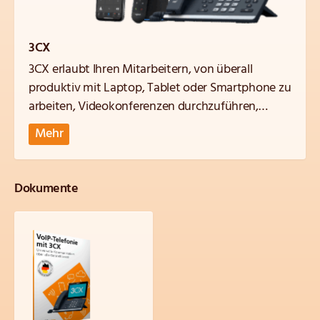
3CX
3CX erlaubt Ihren Mitarbeitern, von überall
produktiv mit Laptop, Tablet oder Smartphone zu
arbeiten, Videokonferenzen durchzuführen,
Kundenanfragen per Website-Livechat zu
Mehr
bearbeiten und vieles mehr, was Sie von einer
marktführenden virtuellen Telefonanlage
erwarten dürfen.
Dokumente