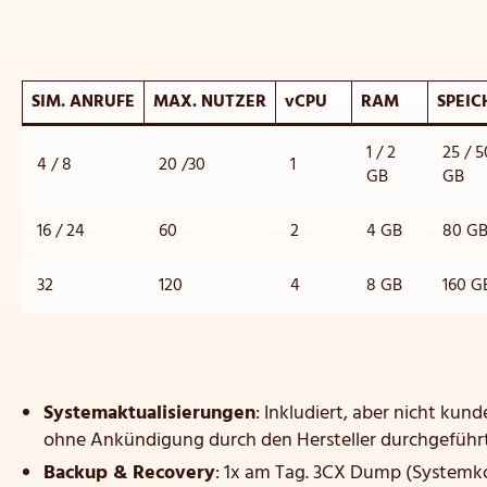
SIM. ANRUFE
MAX. NUTZER
vCPU
RAM
SPEIC
1 / 2
25 / 5
4 / 8
20 /30
1
GB
GB
16 / 24
60
2
4 GB
80 G
32
120
4
8 GB
160 G
Systemaktualisierungen
: Inkludiert, aber nicht kun
ohne Ankündigung durch den Hersteller durchgeführ
Backup & Recovery
: 1x am Tag. 3CX Dump (Systemko