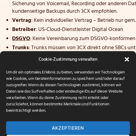
Sicherung von Voicemail, Recording oder anderen Da
kundenseitige Backups durch 3CX empfohlen.
Vertrag
: Kein individueller Vertrag – Betrieb nur gem
Betreiber
: US-Cloud-Dienstleister Digital Ocean
DSGVO
: Keine Vereinbarung zum DSGVO-konformen 
Trunks
: Trunks müssen von 3CX direkt ohne SBCs unt
eingebunden werden können – Deutsche Telekom wird 
Cookie-Zustimmung verwalten
Call Flow Designer Apps
: Call Flow Desinger Apps 
Um dir ein optimales Erlebnis zu bieten, verwenden wir Technologien
Telefontemplates
: Individuelle Telefontemplates sin
wie Cookies, um Geräteinformationen zu speichern und/oder darauf
Sprachaufzeichnungen
: Sprachaufzeichnungen sind 
zuzugreifen. Wenn du diesen Technologien zustimmst, können wir
den darüber beschränkten Speicherplatz gekoppelt.
Daten wie das Surfverhalten oder eindeutige IDs auf dieser Website
verarbeiten. Wenn du deine Zustimmung nicht erteilst oder
Betriebsalternative Hosted Cloud Arconda
zurückziehst, können bestimmte Merkmale und Funktionen
beeinträchtigt werden.
Wenn die vorgenannten Einschränkungen dem Betrieb e
so empfehlen wir das Hosting in der georedundanten Ho
AKZEPTIEREN
unseren Infrastrukturen in den renommierten Rechenz